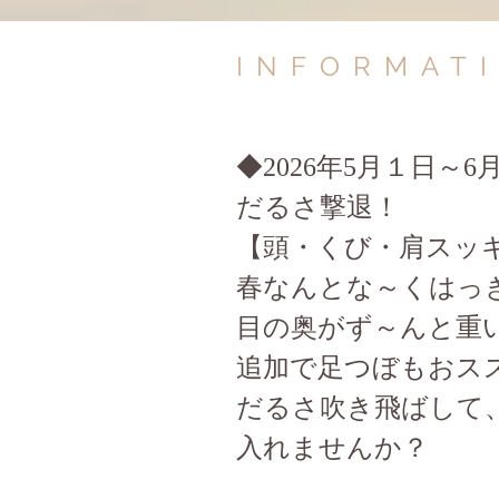
INFORMAT
​◆2026年5月１日
だるさ撃退！
【頭・くび・肩スッキリ
春なんとな～くはっ
目の奥がず～んと重
追加で足つぼもおス
​だるさ吹き飛ばして
入れませんか？